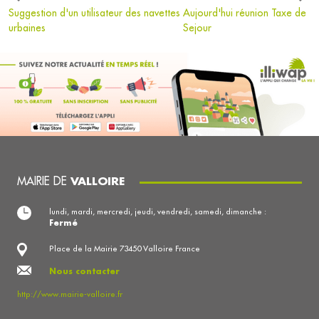
Suggestion d'un utilisateur des navettes
Aujourd'hui réunion Taxe de
urbaines
Sejour
MAIRIE DE
VALLOIRE
lundi, mardi, mercredi, jeudi, vendredi, samedi, dimanche :
Fermé
Place de la Mairie 73450 Valloire France
Nous contacter
http://www.mairie-valloire.fr