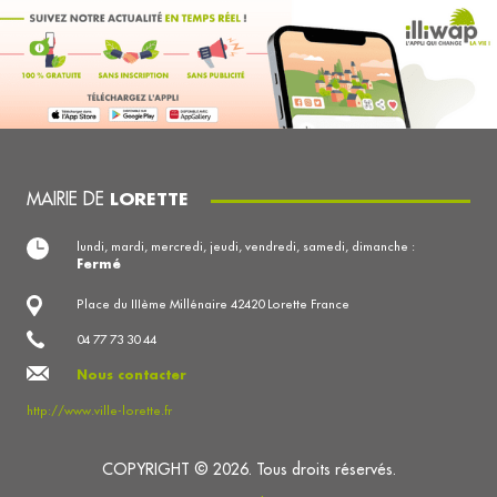
MAIRIE DE
LORETTE
lundi, mardi, mercredi, jeudi, vendredi, samedi, dimanche :
Fermé
Place du IIIème Millénaire 42420 Lorette France
04 77 73 30 44
Nous contacter
http://www.ville-lorette.fr
COPYRIGHT © 2026. Tous droits réservés.