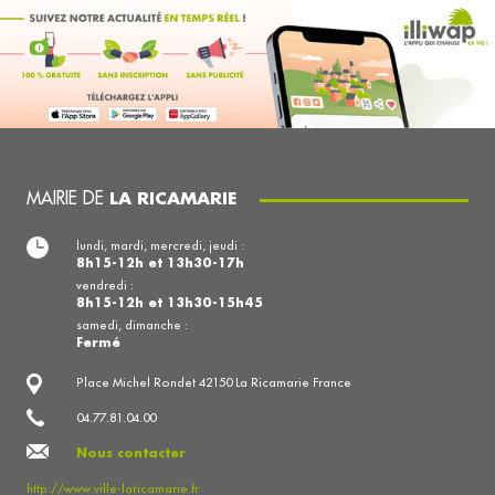
MAIRIE DE
LA RICAMARIE
lundi, mardi, mercredi, jeudi :
8h15-12h et 13h30-17h
vendredi :
8h15-12h et 13h30-15h45
samedi, dimanche :
Fermé
Place Michel Rondet 42150 La Ricamarie France
04.77.81.04.00
Nous contacter
http://www.ville-laricamarie.fr