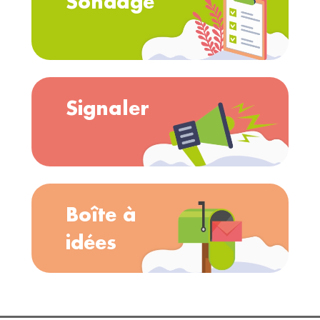
Sondage
Signaler
Boîte à
idées