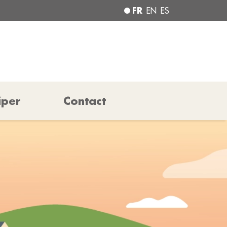
FR
EN
ES
iper
Contact