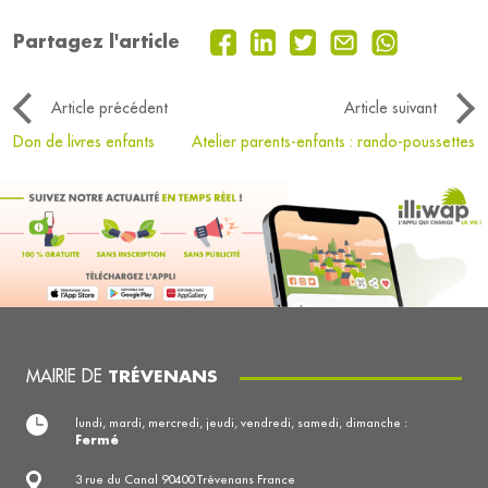
Partagez l'article
Article précédent
Article suivant
Don de livres enfants
Atelier parents-enfants : rando-poussettes
MAIRIE DE
TRÉVENANS
lundi, mardi, mercredi, jeudi, vendredi, samedi, dimanche :
Fermé
3 rue du Canal 90400 Trévenans France