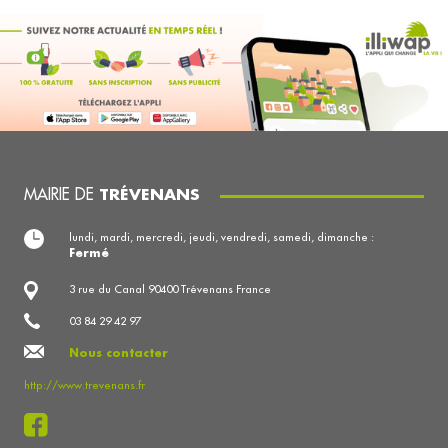
MAIRIE DE
TRÉVENANS
lundi, mardi, mercredi, jeudi, vendredi, samedi, dimanche :
Fermé
3 rue du Canal 90400 Trévenans France
03 84 29 42 97
Nous contacter
http://www.trevenans.fr