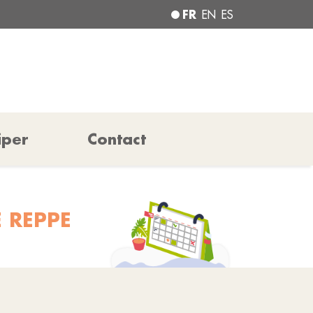
FR
EN
ES
iper
Contact
 REPPE