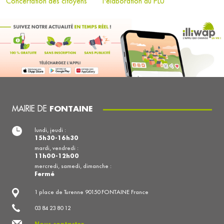
Concertation des citoyens
l'élaboration du PLU
MAIRIE DE
FONTAINE
lundi, jeudi :
15h30-16h30
mardi, vendredi :
11h00-12h00
mercredi, samedi, dimanche :
Fermé
1 place de Turenne 90150 FONTAINE France
03 84 23 80 12
Nous contacter