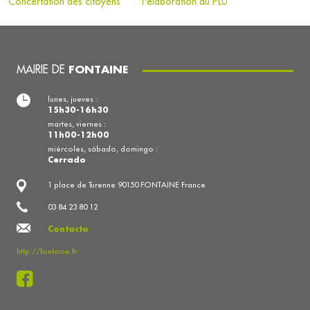
Concertation des citoyens
l'élaboration du PLU
MAIRIE DE
FONTAINE
lunes, jueves :
15h30-16h30
martes, viernes :
11h00-12h00
miércoles, sábado, domingo :
Cerrado
1 place de Turenne 90150 FONTAINE France
03 84 23 80 12
Contacto
http://fontaine.fr