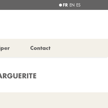
FR
EN
ES
iper
Contact
MARGUERITE