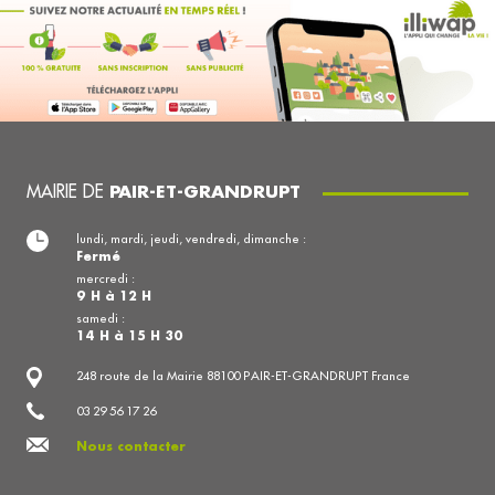
MAIRIE DE
PAIR-ET-GRANDRUPT
lundi, mardi, jeudi, vendredi, dimanche :
Fermé
mercredi :
9 H à 12 H
samedi :
14 H à 15 H 30
248 route de la Mairie 88100 PAIR-ET-GRANDRUPT France
03 29 56 17 26
Nous contacter