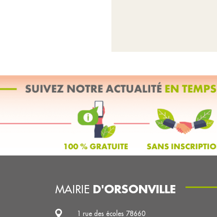
D'ORSONVILLE
MAIRIE
1 rue des écoles 78660