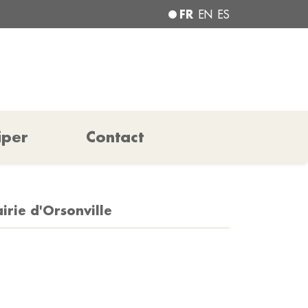
FR
EN
ES
iper
Contact
irie d'Orsonville