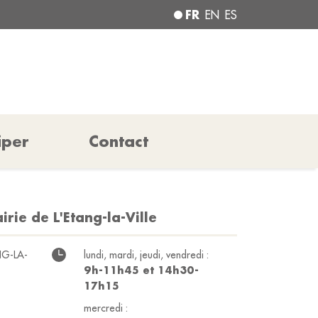
FR
EN
ES
iper
Contact
rie de L'Etang-la-Ville
NG-LA-
lundi, mardi, jeudi, vendredi :
9h-11h45 et 14h30-
17h15
mercredi :