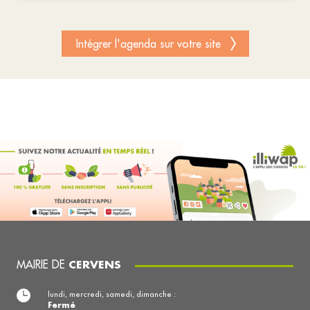
Intégrer l'agenda sur votre site
MAIRIE DE
CERVENS
lundi, mercredi, samedi, dimanche :
Fermé