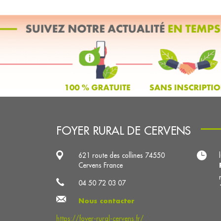
FOYER RURAL DE CERVENS
621 route des collines 74550
Cervens France
04 50 72 03 07
Nous contacter
https://foyer-rural-cervens.fr/