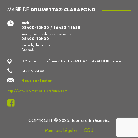
MAIRIE DE
DRUMETTAZ-CLARAFOND
lundi :
08h00-12h00 / 16h30-18h30
mardi, mercredi, jeudi, vendredi :
08h00-12h00
samedi, dimanche :
Fermé
102 route du Chef-Lieu 73420 DRUMETTAZ-CLARAFOND France
04 79 63 64 00
Nous contacter
http://www.drumettaz-clarafond.com
COPYRIGHT © 2026. Tous droits réservés.
Mentions Légales
CGU