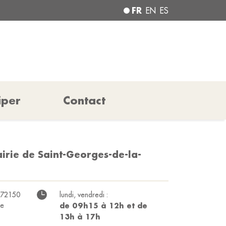
FR
EN
ES
iper
Contact
irie de Saint-Georges-de-la-
e 72150
lundi, vendredi :
ée
de 09h15 à 12h et de
13h à 17h