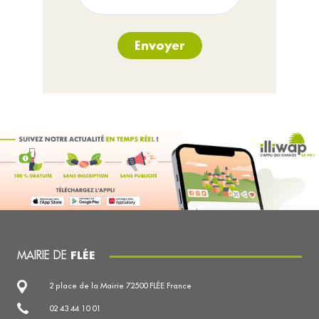
Envoyer
MAIRIE DE
FLÉE
2 place de la Mairie 72500 FLÉE France
02 43 44 10 01