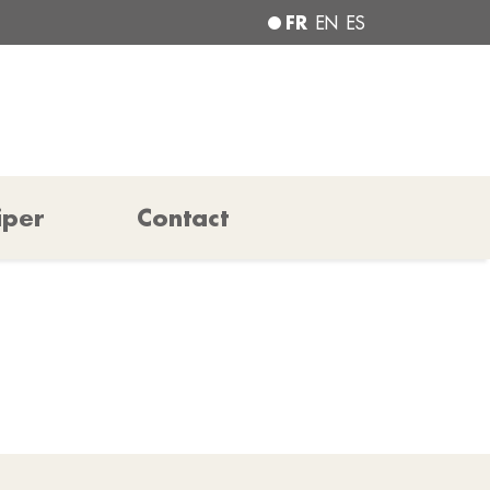
FR
EN
ES
iper
Contact