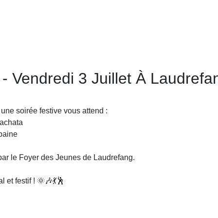
- Vendredi 3 Juillet À Laudrefa
une soirée festive vous attend :
Bachata
baine
 par le Foyer des Jeunes de Laudrefang.
t festif ! 🌞🎶💃🕺