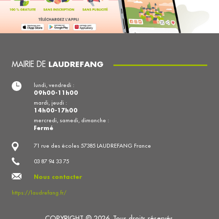
MAIRIE DE
LAUDREFANG
lundi, vendredi :
09h00-11h00
mardi, jeudi :
14h00-17h00
mercredi, samedi, dimanche :
Fermé
71 rue des écoles 57385 LAUDREFANG France
03 87 94 33 75
Nous contacter
https://laudrefang.fr/
COPYRIGHT © 2026. Tous droits réservés.