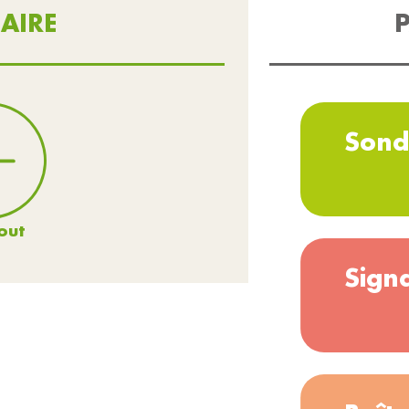
AIRE
P
Sond
out
Sign