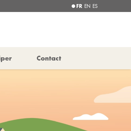
FR
EN
ES
iper
Contact