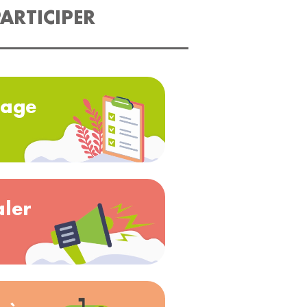
ARTICIPER
age
aler