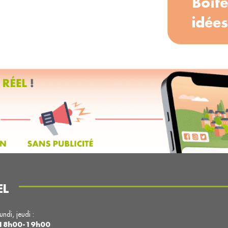
Boîte
idées
EL
lundi, jeudi :
18h00-19h00