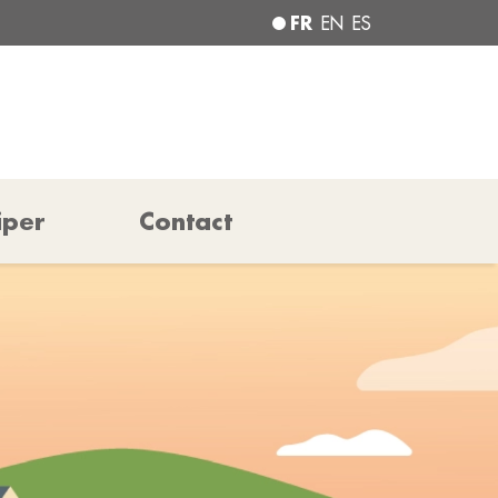
FR
EN
ES
iper
Contact