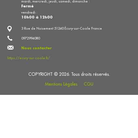
mardi, mercredi, jeudi, samedi, dimanche :
Fermé
vendredi :
10h00 à 12h00
3 Rue de Nuisement 51240 Écury-sur-Coole France
0972994080
Nous contacter
https://ecury-sur-coole.fr/
COPYRIGHT © 2026. Tous droits réservés.
Mentions Légales
CGU