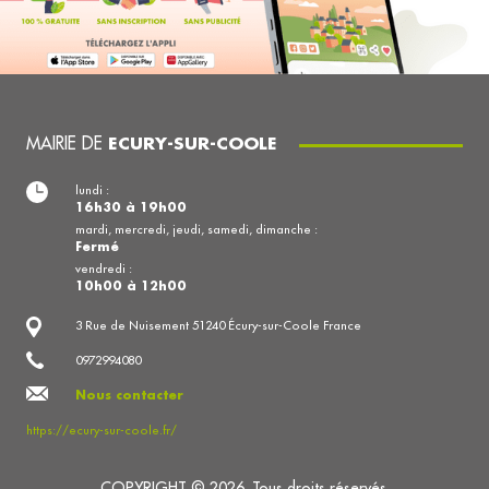
MAIRIE DE
ECURY-SUR-COOLE
lundi :
16h30 à 19h00
mardi, mercredi, jeudi, samedi, dimanche :
Fermé
vendredi :
10h00 à 12h00
3 Rue de Nuisement 51240 Écury-sur-Coole France
0972994080
Nous contacter
https://ecury-sur-coole.fr/
COPYRIGHT © 2026. Tous droits réservés.