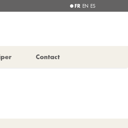
FR
EN
ES
iper
Contact