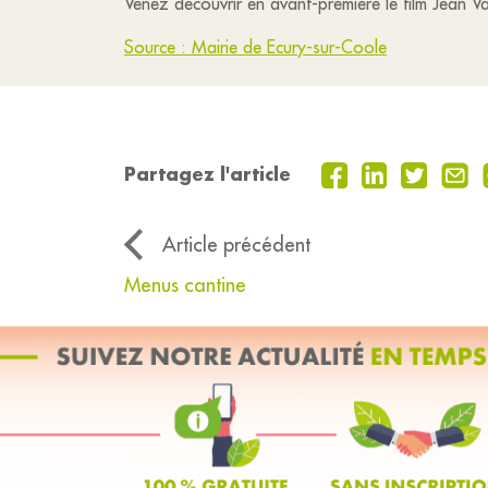
Venez découvrir en avant-première le film Jean 
Source : Mairie de Ecury-sur-Coole
Partagez l'article
Article précédent
Menus cantine