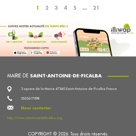
1
2
3
4
5
…
21
MAIRIE DE
SAINT-ANTOINE-DE-FICALBA
3 square de la Mairie 47340 Saint-Antoine-de-Ficalba France
0553417098
Nous contacter
http://www.stantoinedeficalba.org
COPYRIGHT © 2026. Tous droits réservés.