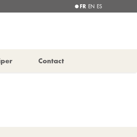
FR
EN
ES
iper
Contact