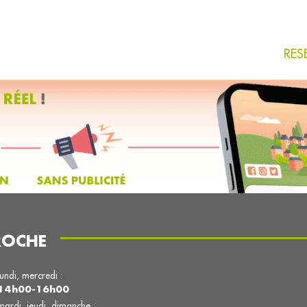
RES
ROCHE
lundi, mercredi :
14h00-16h00
mardi, jeudi, dimanche :