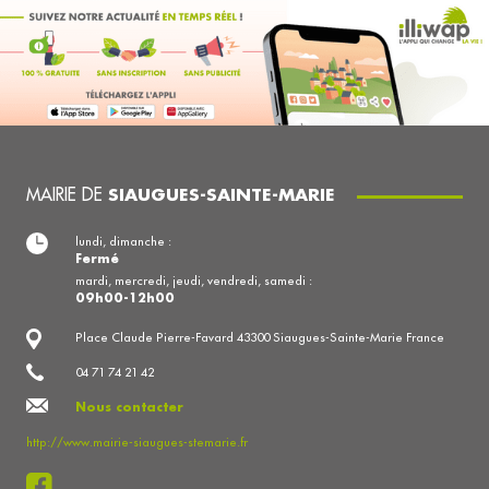
MAIRIE DE
SIAUGUES-SAINTE-MARIE
lundi, dimanche :
Fermé
mardi, mercredi, jeudi, vendredi, samedi :
09h00-12h00
Place Claude Pierre-Favard 43300 Siaugues-Sainte-Marie France
04 71 74 21 42
Nous contacter
http://www.mairie-siaugues-stemarie.fr