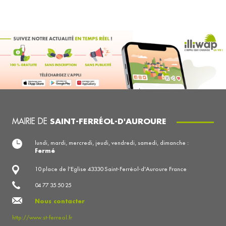
MAIRIE DE
SAINT-FERRÉOL-D'AUROURE
lundi, mardi, mercredi, jeudi, vendredi, samedi, dimanche :
Fermé
10 place de l'Eglise 43330 Saint-Ferréol-d'Auroure France
04 77 35 50 25
Nous contacter
http://www.st-ferreol.fr