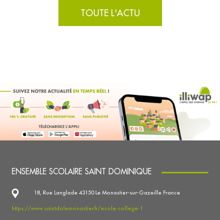
TOUTE L'ACTU
ENSEMBLE SCOLAIRE SAINT DOMINIQUE
18, Rue Langlade 43150 Le Monastier-sur-Gazeille France
https://www.saintdolemonastier.fr/ecole-college-1