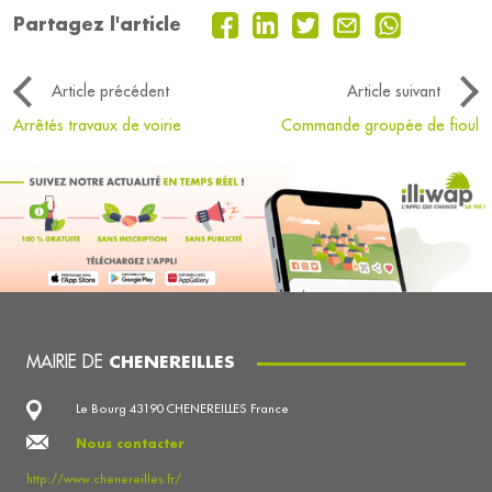
Partagez l'article
Article précédent
Article suivant
Arrêtés travaux de voirie
Commande groupée de fioul
MAIRIE DE
CHENEREILLES
Le Bourg 43190 CHENEREILLES France
Nous contacter
http://www.chenereilles.fr/