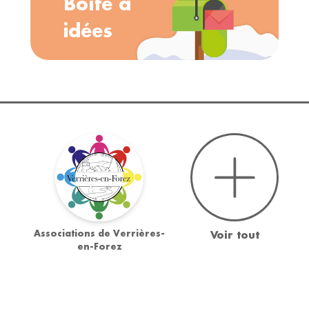
Boîte à
idées
Associations de Verrières-
Voir tout
en-Forez