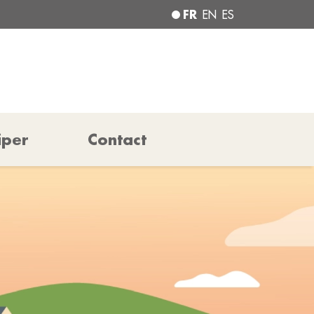
FR
EN
ES
iper
Contact