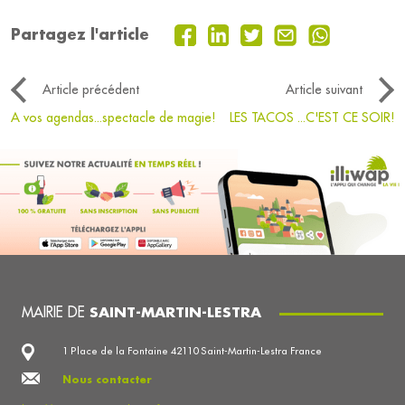
Partagez l'article
Article précédent
Article suivant
A vos agendas...spectacle de magie!
LES TACOS ...C'EST CE SOIR!
MAIRIE DE
SAINT-MARTIN-LESTRA
1 Place de la Fontaine 42110 Saint-Martin-Lestra France
Nous contacter