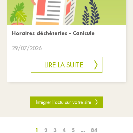
Horaires déchèteries - Canicule
29/07/2026
LIRE LA SUITE
Intégrer l'actu sur votre site
1
2
3
4
5
…
84