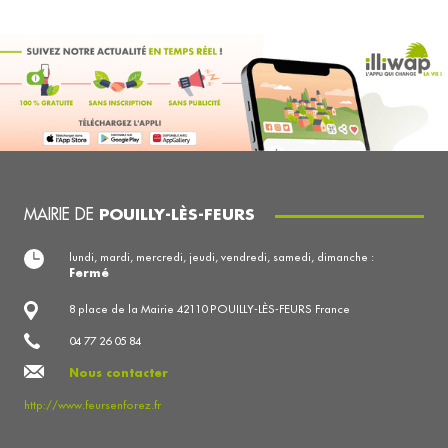
MAIRIE DE
POUILLY-LÈS-FEURS
lundi, mardi, mercredi, jeudi, vendredi, samedi, dimanche :
Fermé
8 place de la Mairie 42110 POUILLY-LÈS-FEURS France
04 77 26 05 84
Nous contacter
http://www.feursenforez.fr