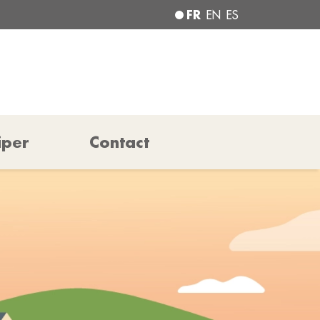
FR
EN
ES
iper
Contact