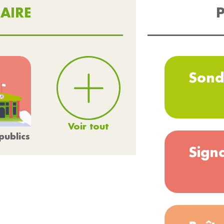
AIRE
P
Sond
Voir tout
publics
Sign