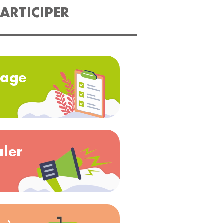
ARTICIPER
age
aler