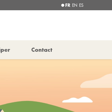
FR
EN
ES
iper
Contact