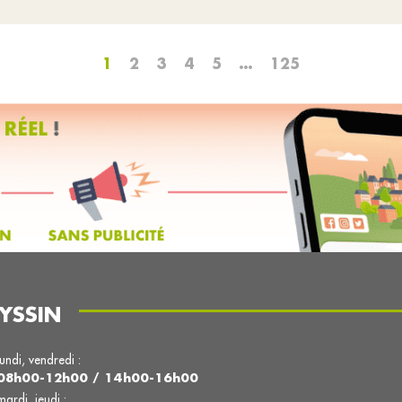
1
2
3
4
5
…
125
YSSIN
lundi, vendredi :
08h00-12h00 / 14h00-16h00
mardi, jeudi :