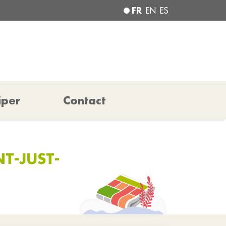
FR
EN
ES
iper
Contact
NT-JUST-