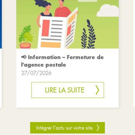
📢 Information – Fermeture de
l'agence postale
27/07/2026
LIRE LA SUITE
Intégrer l'actu sur votre site