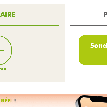
AIRE
P
Sond
out