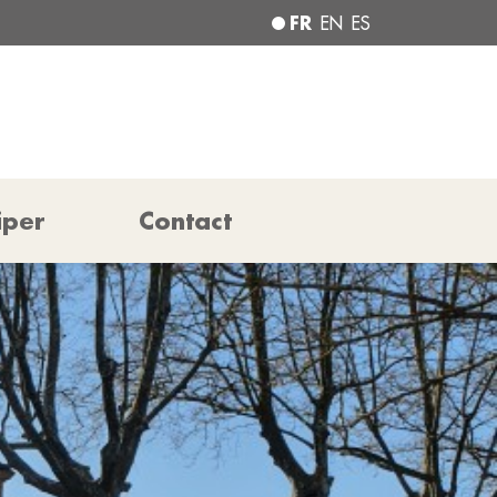
FR
EN
ES
iper
Contact