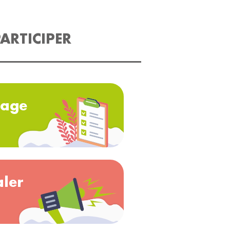
ARTICIPER
age
aler