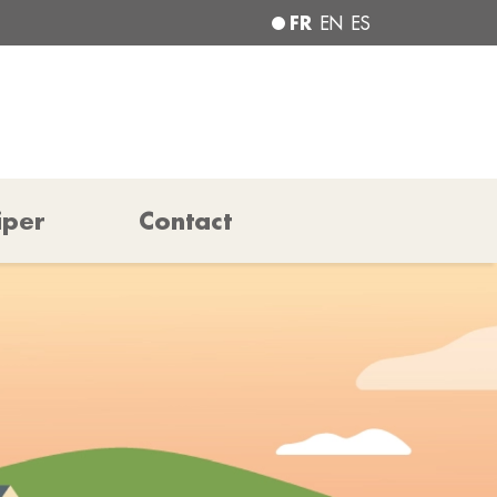
FR
EN
ES
iper
Contact