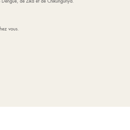
 Dengue, de Zika et de Chikungunya.
chez vous.