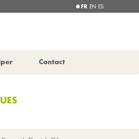
FR
EN
ES
iper
Contact
QUES