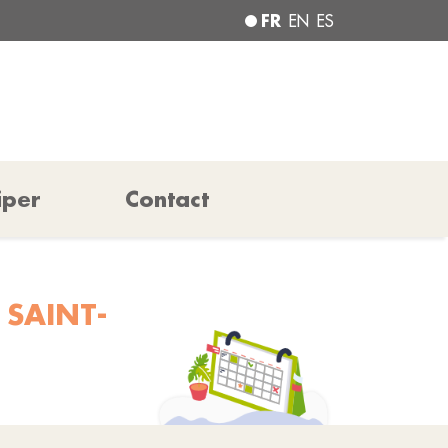
FR
EN
ES
iper
Contact
 SAINT-