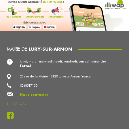
MAIRIE DE
LURY-SUR-ARNON
lundi, mardi, mercredi, jeudi, vendredi, samedi, dimanche :
Fermé
25 rue de la Mairie 18120 Lury-sur-Arnon France
0248517150
Nous contacter
http://lury.fr/