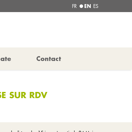
EN
FR
ES
pate
Contact
SE SUR RDV