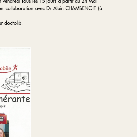
 vendredi tous les 15 jours à partir du 24 Mai
 en collaboration avec Dr Alain CHAMBENOIT (à
r doctolib.