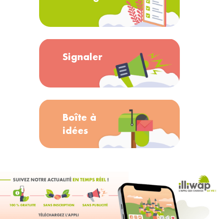
Signaler
Boîte à
idées