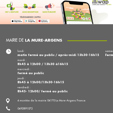
MAIRIE DE
LA MURE-ARGENS
lundi :
samed
matin fermé au public / après-midi 13h30-16h15
Fer
mardi :
8h45 à 12h00 / 13h30 à16h15
mercredi :
fermé au public
jeudi :
8h45 à 12h00/13h30-16h15
vendredi :
8h45- 12h00/ fermé au public
4 montée de la mairie 04170 La Mure-Argens France
0492891072