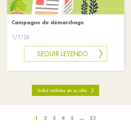
Campagne de démarchage
1/7/26
SEGUIR LEYENDO
Incluir noticias en su sitio
1
2
3
4
5
…
52