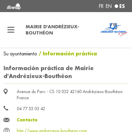
ES
FR
EN
MAIRIE D'ANDRÉZIEUX-
BOUTHÉON
/ Información práctica
Su ayuntamiento
Información práctica de Mairie
d'Andrézieux-Bouthéon
Avenue du Parc - CS 10 032 42160 Andrézieux-Bouthéon
France
04 77 55 03 42
Contacto
http://www.andrezieux-boutheon.com