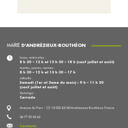
MAIRIE
D'ANDRÉZIEUX-BOUTHÉON
lunes, miércoles :
8 h 30 – 12 h et 13 h 30 – 18 h (sauf juillet et août)
martes, jueves, viernes :
8 h 30 – 12 h et 13 h 30 – 17 h
sábado :
Samedi (1er et 3eme du mois) : 9 h – 11 h 30
(sauf juillet et août)
domingo :
Cerrado
Avenue du Parc - CS 10 032 42160 Andrézieux-Bouthéon France
04 77 55 03 42
Contacto