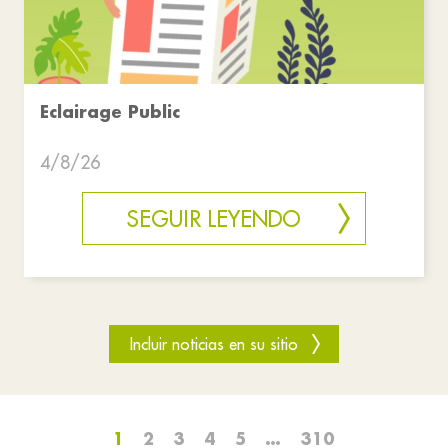
Eclairage Public
4/8/26
SEGUIR LEYENDO
Incluir noticias en su sitio
1
2
3
4
5
…
310